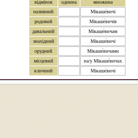
відмінок
однина
множина
називний
Мікаше́вичі
родовий
Мікаше́вичів
давальний
Мікаше́вичам
знахідний
Мікаше́вичі
орудний
Мікаше́вичами
місцевий
на/у Мікаше́вичах
кличний
Мікаше́вичі