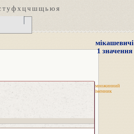
с
т
у
ф
х
ц
ч
ш
щ
ь
ю
я
мікашевичі
1 значення
множинний
іменник