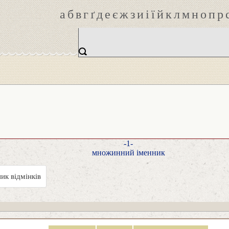
а
б
в
г
ґ
д
е
є
ж
з
и
і
ї
й
к
л
м
н
о
п
р
-1-
множинний іменник
ик відмінків