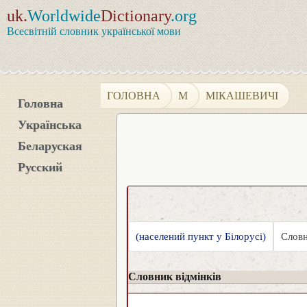
uk.
Worldwide
Dictionary
.org
Всесвітній словник української мови
ГОЛОВНА
М
МІКАШЕВИЧІ
Головна
Українська
Беларуская
Русский
(населений пункт у Білорусі)
Словн
Словник відмінків