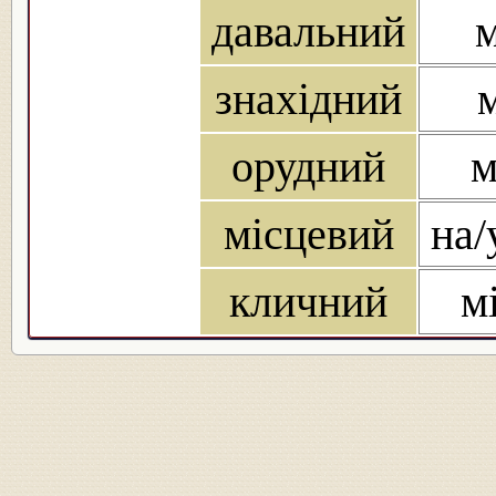
давальний
м
знахідний
м
орудний
м
місцевий
на/
кличний
м