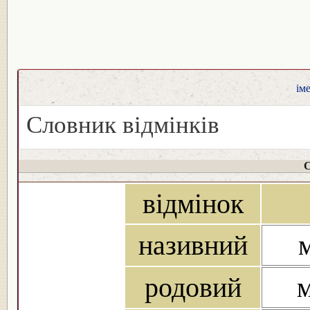
ім
Словник відмінків
С
відмінок
називний
м
родовий
м