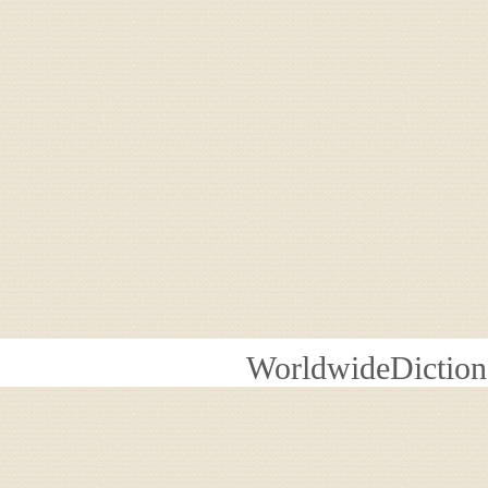
WorldwideDiction