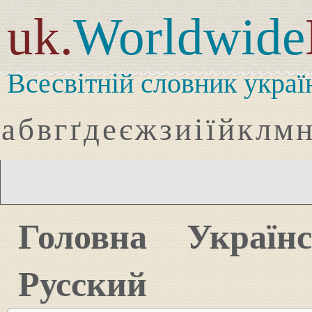
uk.
Worldwide
Всесвітній словник украї
а
б
в
г
ґ
д
е
є
ж
з
и
і
ї
й
к
л
м
Головна
Україн
Русский