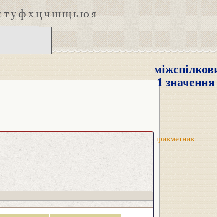
с
т
у
ф
х
ц
ч
ш
щ
ь
ю
я
міжспілков
1 значення
прикметник