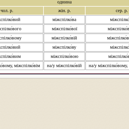
однина
чол. р.
жін. р.
сер. р.
спілко́вий
міжспілко́ва
міжспілко
спілко́вого
міжспілко́вої
міжспілко́
спілко́вому
міжспілко́вій
міжспілко́
спілко́вий
міжспілко́ву
міжспілко
спілко́вим
міжспілко́вою
міжспілко
о́вому, міжспілко́вім
на/у міжспілко́вій
на/у міжспілко́вому,