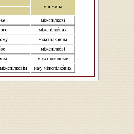
множина
́ве
міжспілко́ві
вого
міжспілко́вих
вому
міжспілко́вим
́ве
міжспілко́ві
́вим
міжспілко́вими
 міжспілко́вім
на/у міжспілко́вих