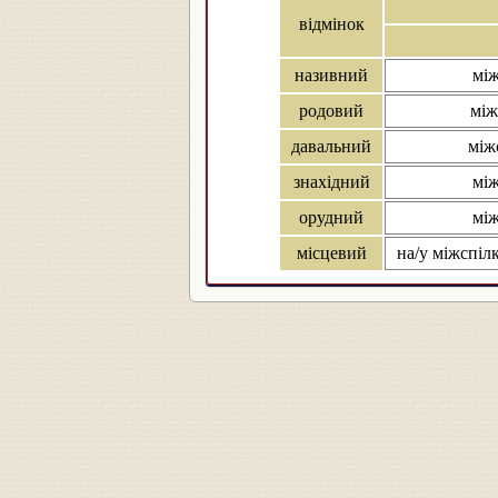
відмінок
називний
між
родовий
між
давальний
між
знахідний
між
орудний
між
місцевий
на/у міжспілк