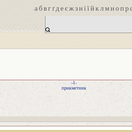
а
б
в
г
ґ
д
е
є
ж
з
и
і
ї
й
к
л
м
н
о
п
р
-1-
прикметник