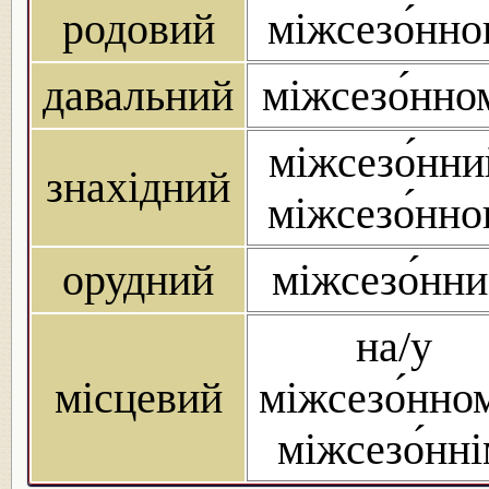
родовий
міжсезо́нно
давальний
міжсезо́нно
міжсезо́нни
знахідний
міжсезо́нно
орудний
міжсезо́нн
на/у
місцевий
міжсезо́нно
міжсезо́нн