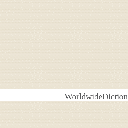
WorldwideDiction