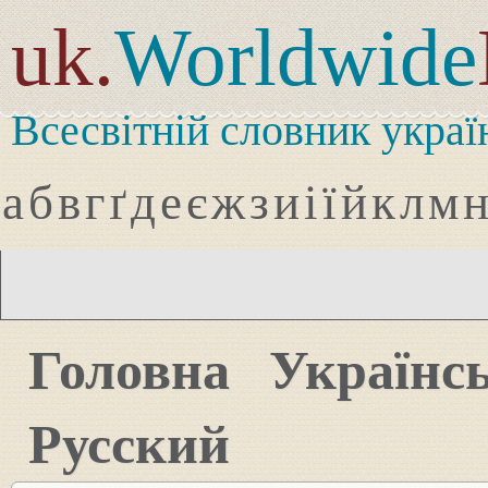
uk.
Worldwide
Всесвітній словник украї
а
б
в
г
ґ
д
е
є
ж
з
и
і
ї
й
к
л
м
Головна
Українс
Русский