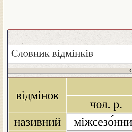
Словник відмінків
С
відмінок
чол. р.
називний
міжсезо́нн