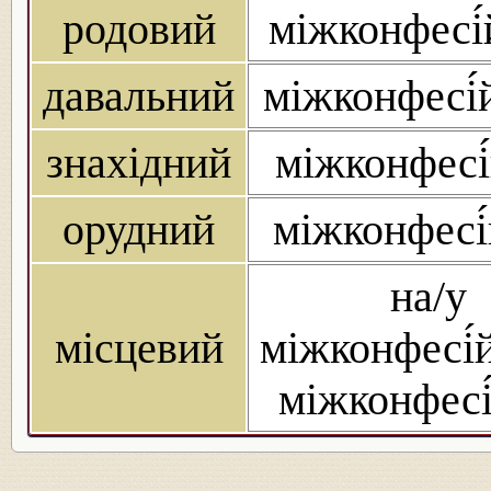
родовий
міжконфесі́
давальний
міжконфесі́
знахідний
міжконфесі
орудний
міжконфесі
на/у
місцевий
міжконфесі́
міжконфесі