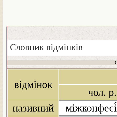
Словник відмінків
С
відмінок
чол. р.
називний
міжконфесі