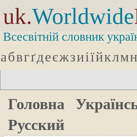
uk.
Worldwide
Всесвітній словник украї
а
б
в
г
ґ
д
е
є
ж
з
и
і
ї
й
к
л
м
Головна
Українс
Русский