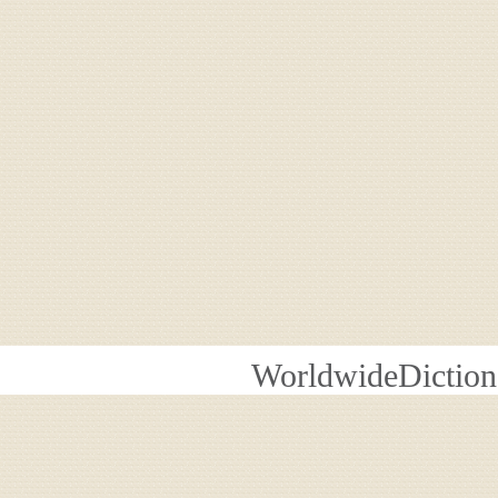
WorldwideDiction