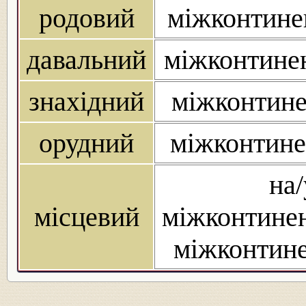
родовий
міжконтинен
давальний
міжконтинен
знахідний
міжконтине
орудний
міжконтине
на/
місцевий
міжконтинен
міжконтине