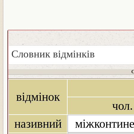
Словник відмінків
С
відмінок
чол.
називний
міжконтине