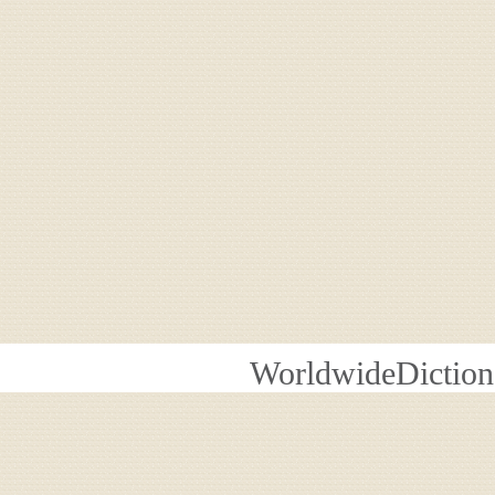
WorldwideDiction