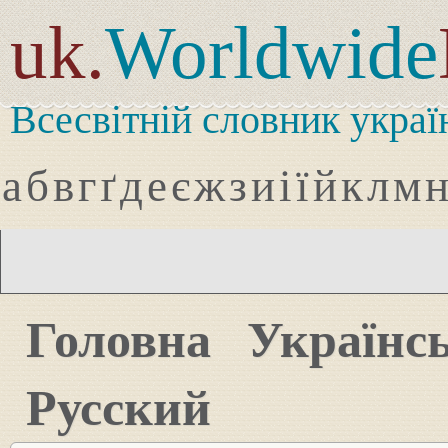
uk.
Worldwide
Всесвітній словник украї
а
б
в
г
ґ
д
е
є
ж
з
и
і
ї
й
к
л
м
Головна
Українс
Русский