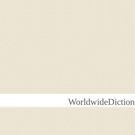
WorldwideDiction