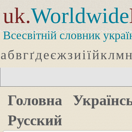
uk.
Worldwide
Всесвітній словник украї
а
б
в
г
ґ
д
е
є
ж
з
и
і
ї
й
к
л
м
Головна
Українс
Русский