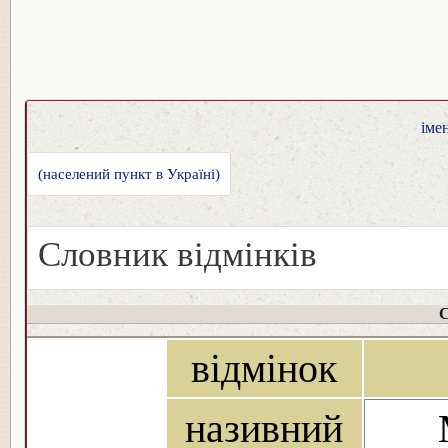
іме
(населений пункт в Україні)
Словник відмінків
С
відмінок
називний