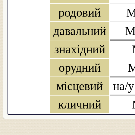
родовий
М
давальний
М
знахідний
орудний
М
місцевий
на/у
кличний