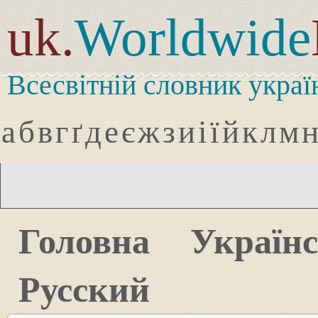
uk.
Worldwide
Всесвітній словник украї
а
б
в
г
ґ
д
е
є
ж
з
и
і
ї
й
к
л
м
Головна
Україн
Русский