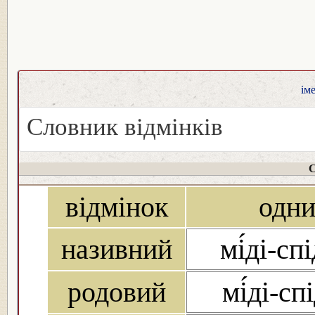
ім
Словник відмінків
С
відмінок
одни
називний
мі́ді-сп
родовий
мі́ді-сп