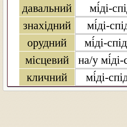
давальний
мі́ді-сп
знахідний
мі́ді-сп
орудний
мі́ді-спі
місцевий
на/у мі́ді-
кличний
мі́ді-спі