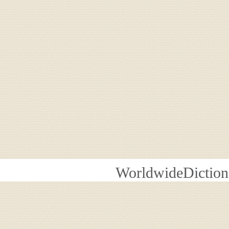
WorldwideDiction