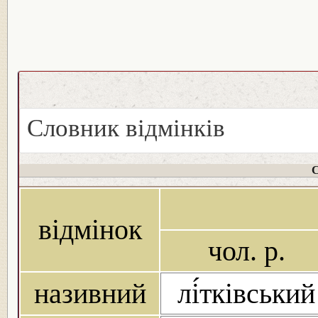
Словник відмінків
С
відмінок
чол. р.
називний
лі́тківський