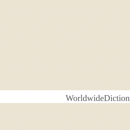
WorldwideDiction