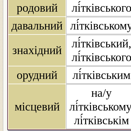
родовий
лі́тківськог
давальний
лі́тківськом
лі́тківський
знахідний
лі́тківськог
орудний
лі́тківським
на/у
місцевий
лі́тківському
лі́тківськім