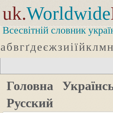
uk.
Worldwide
Всесвітній словник украї
а
б
в
г
ґ
д
е
є
ж
з
и
і
ї
й
к
л
м
Головна
Українс
Русский