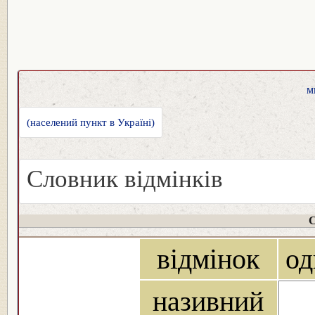
м
(населений пункт в Україні)
Словник відмінків
С
відмінок
од
називний