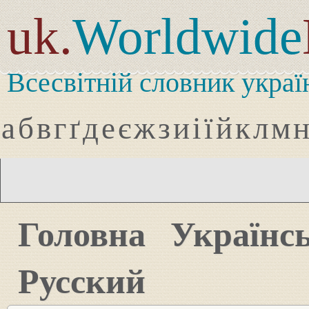
uk.
Worldwide
Всесвітній словник украї
а
б
в
г
ґ
д
е
є
ж
з
и
і
ї
й
к
л
м
Головна
Українс
Русский