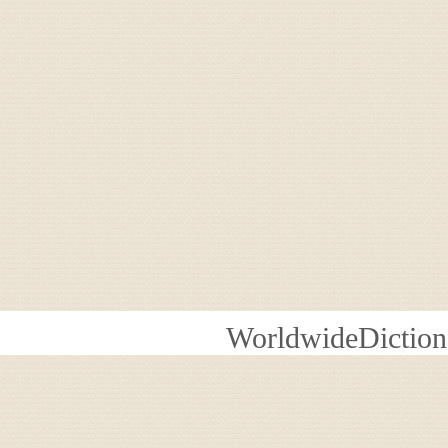
WorldwideDiction