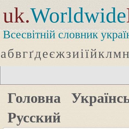
uk.
Worldwide
Всесвітній словник украї
а
б
в
г
ґ
д
е
є
ж
з
и
і
ї
й
к
л
м
Головна
Українс
Русский