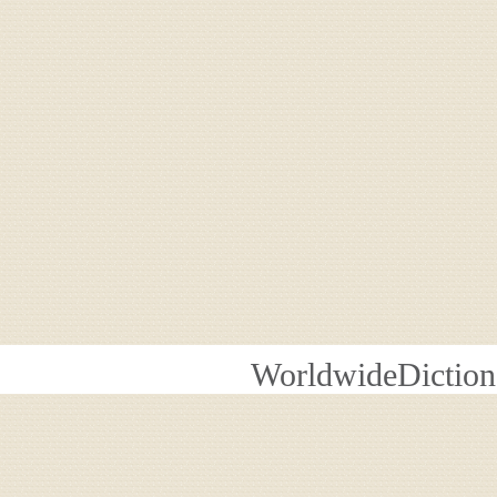
WorldwideDiction