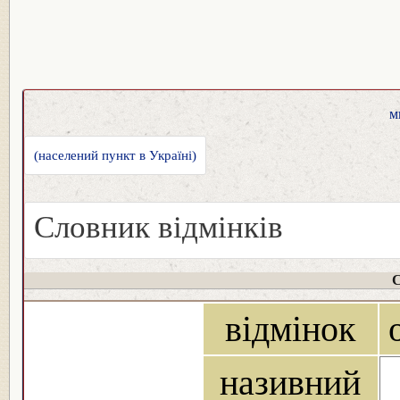
м
(населений пункт в Україні)
Словник відмінків
С
відмінок
називний