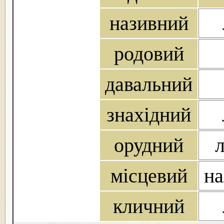
називний
родовий
давальний
знахідний
орудний
л
місцевий
на
кличний