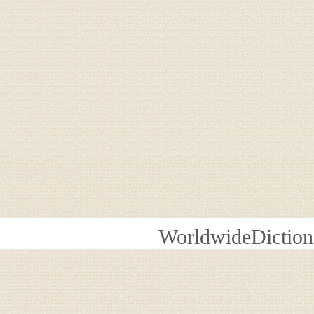
WorldwideDiction