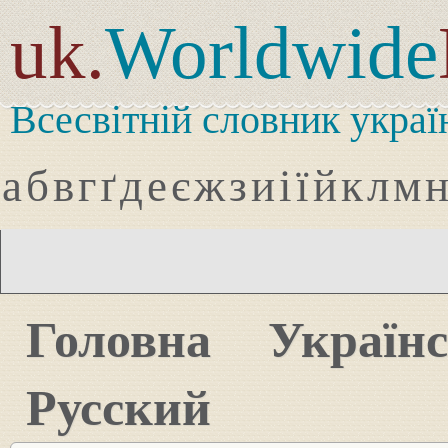
uk.
Worldwide
Всесвітній словник украї
а
б
в
г
ґ
д
е
є
ж
з
и
і
ї
й
к
л
м
Головна
Україн
Русский