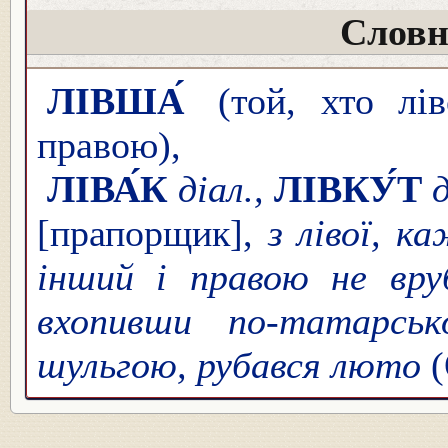
Словн
ЛІВША́
(той, хто лі
правою),
ЛІВА́К
діал.,
ЛІВКУ́Т
д
[прапорщик],
з лівої, к
інший і правою не вру
вхопивши по-татарськ
шульгою, рубався люто
(