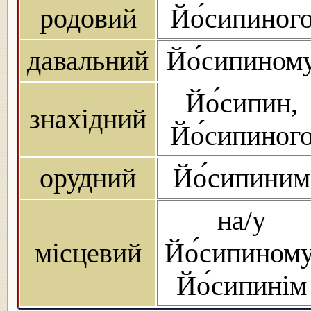
родовий
Йо́сипиног
давальний
Йо́сипином
Йо́сипин,
знахідний
Йо́сипиног
орудний
Йо́сипиним
на/у
місцевий
Йо́сипиному
Йо́сипинім