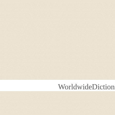
WorldwideDiction