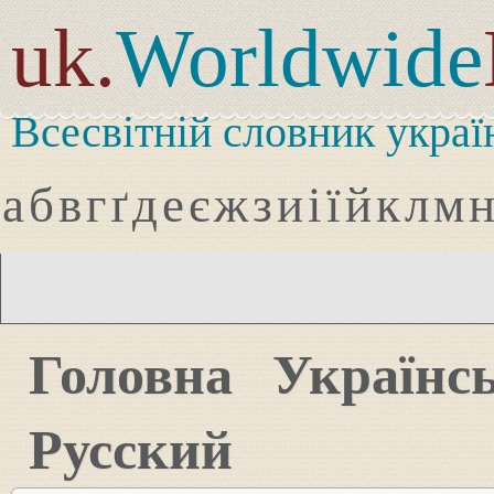
uk.
Worldwide
Всесвітній словник украї
а
б
в
г
ґ
д
е
є
ж
з
и
і
ї
й
к
л
м
Головна
Українс
Русский