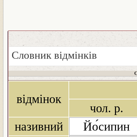
Словник відмінків
С
відмінок
чол. р.
називний
Йо́сипин