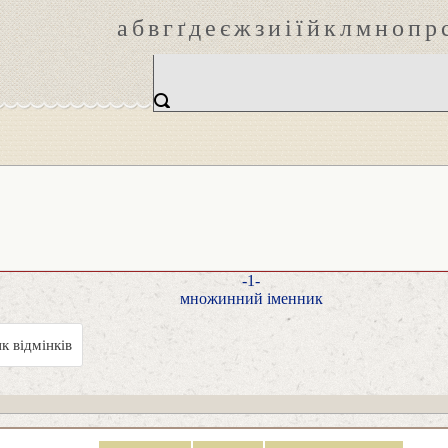
а
б
в
г
ґ
д
е
є
ж
з
и
і
ї
й
к
л
м
н
о
п
р
-1-
множинний іменник
к відмінків