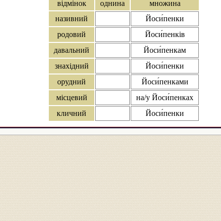
відмінок
однина
множина
називний
Йоси́пенки
родовий
Йоси́пенків
давальний
Йоси́пенкам
знахідний
Йоси́пенки
орудний
Йоси́пенками
місцевий
на/у Йоси́пенках
кличний
Йоси́пенки