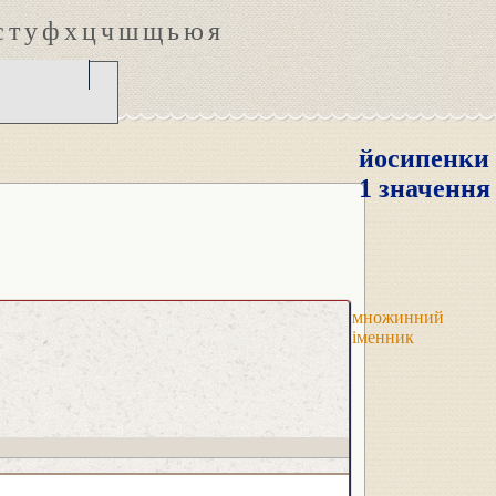
с
т
у
ф
х
ц
ч
ш
щ
ь
ю
я
йосипенки
1 значення
множинний
іменник