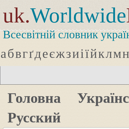
uk.
Worldwide
Всесвітній словник украї
а
б
в
г
ґ
д
е
є
ж
з
и
і
ї
й
к
л
м
Головна
Україн
Русский