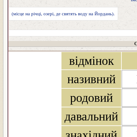
(місце на річці, озері, де святять воду на Йордань).
С
відмінок
називний
родовий
давальний
знахідний