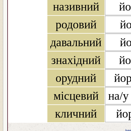
називний
йо
родовий
йо
давальний
йо
знахідний
йо
орудний
йор
місцевий
на/у
кличний
йо
ім