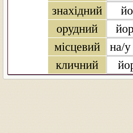
знахідний
йо
орудний
йор
місцевий
на/у
кличний
йо