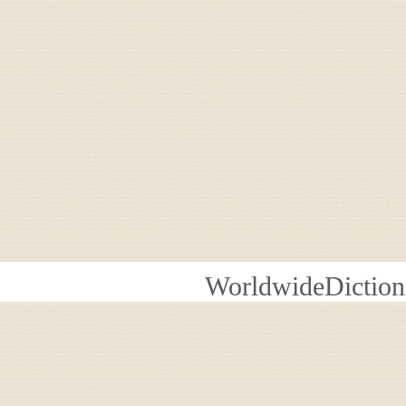
WorldwideDiction