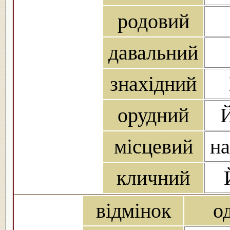
родовий
давальний
знахідний
орудний
місцевий
на
кличний
відмінок
о