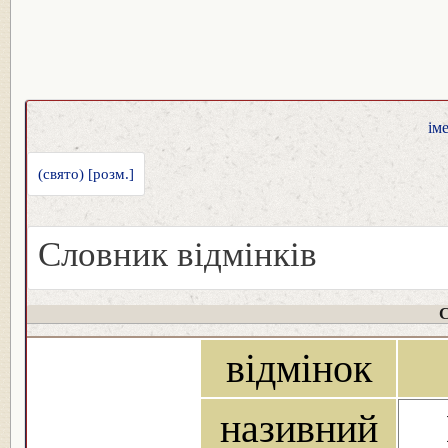
ім
(свято) [розм.]
Словник відмінків
С
відмінок
називний