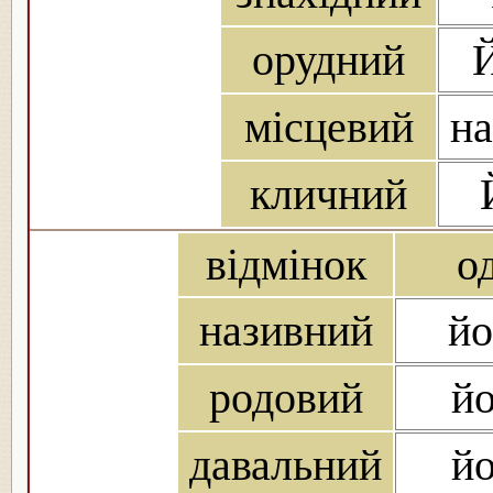
орудний
місцевий
на
кличний
відмінок
о
називний
йо
родовий
йо
давальний
йо