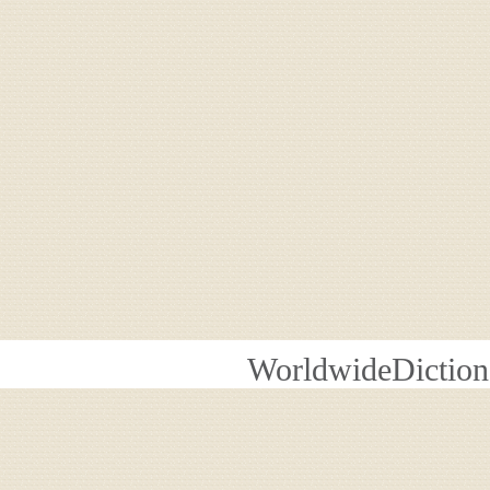
WorldwideDiction