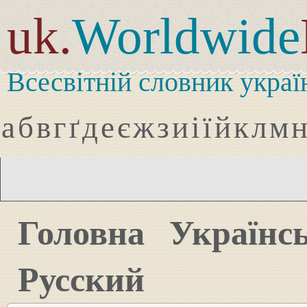
uk.
Worldwide
Всесвітній словник украї
а
б
в
г
ґ
д
е
є
ж
з
и
і
ї
й
к
л
м
Головна
Українс
Русский