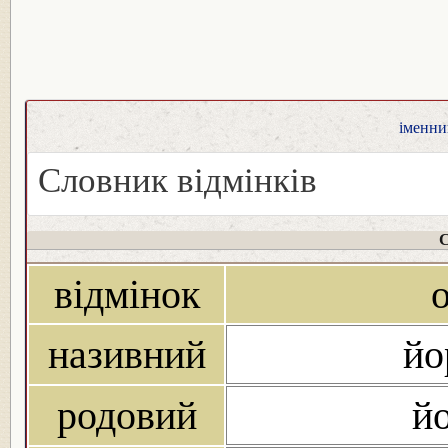
іменник
Словник відмінків
С
відмінок
називний
йо
родовий
йо