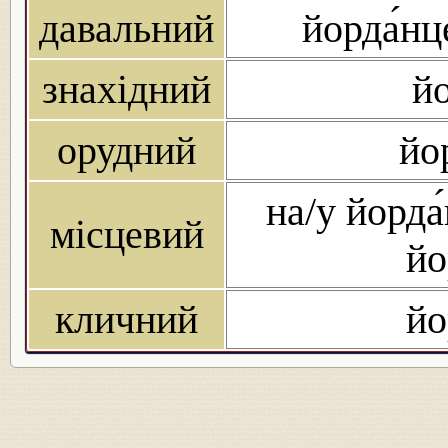
давальний
йорда́нц
знахідний
йо
орудний
йо
на/у йорда́
місцевий
йо
кличний
йо