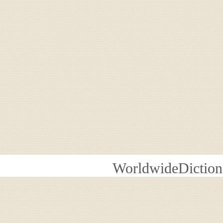
WorldwideDiction