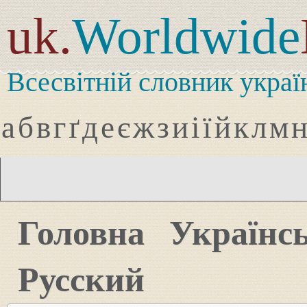
uk.
Worldwide
Всесвітній словник украї
а
б
в
г
ґ
д
е
є
ж
з
и
і
ї
й
к
л
м
Головна
Українс
Русский