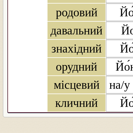
родовий
Йо
давальний
Йо
знахідний
Йо
орудний
Йо́
місцевий
на/у
кличний
Йо