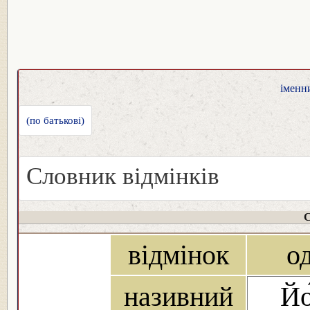
іменни
(по батькові)
Словник відмінків
С
відмінок
о
називний
Йо