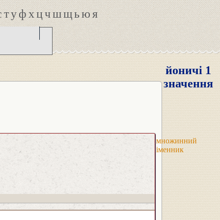
с
т
у
ф
х
ц
ч
ш
щ
ь
ю
я
йоничі 1
значення
множинний
іменник