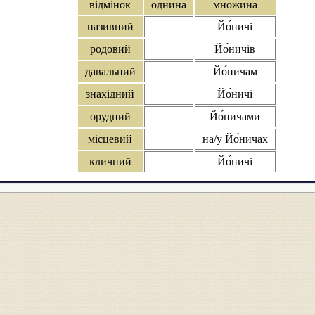
відмінок
однина
множина
називний
Йо́ничі
родовий
Йо́ничів
давальний
Йо́ничам
знахідний
Йо́ничі
орудний
Йо́ничами
місцевий
на/у Йо́ничах
кличний
Йо́ничі