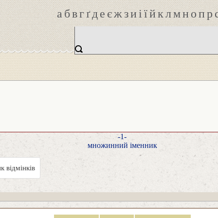
а
б
в
г
ґ
д
е
є
ж
з
и
і
ї
й
к
л
м
н
о
п
р
-1-
множинний іменник
к відмінків