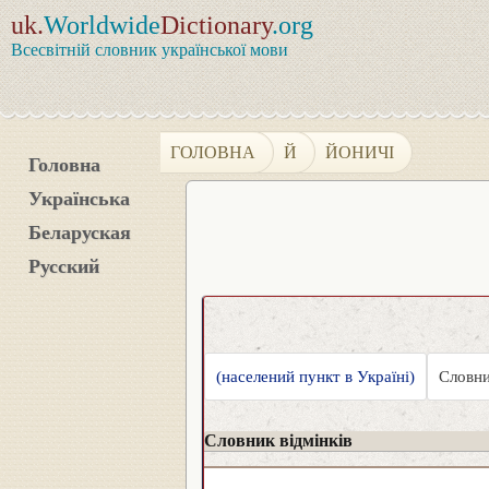
uk.
Worldwide
Dictionary
.org
Всесвітній словник української мови
ГОЛОВНА
Й
ЙОНИЧІ
Головна
Українська
Беларуская
Русский
(населений пункт в Україні)
Словни
Словник відмінків