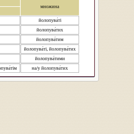
множина
йолопува́ті
йолопува́тих
йолопува́тим
йолопува́ті, йолопува́тих
йолопува́тими
опува́тім
на/у йолопува́тих