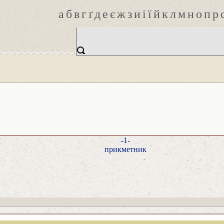
а
б
в
г
ґ
д
е
є
ж
з
и
і
ї
й
к
л
м
н
о
п
р
-1-
прикметник