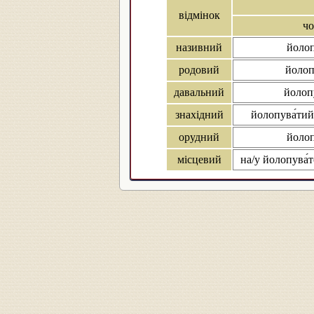
відмінок
чо
називний
йолоп
родовий
йолоп
давальний
йолоп
знахідний
йолопува́тий
орудний
йолоп
місцевий
на/у йолопува́т