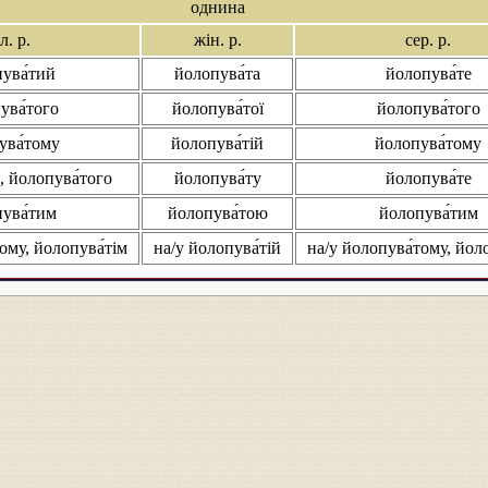
однина
л. р.
жін. р.
сер. р.
ува́тий
йолопува́та
йолопува́те
ува́того
йолопува́тої
йолопува́того
ува́тому
йолопува́тій
йолопува́тому
, йолопува́того
йолопува́ту
йолопува́те
ува́тим
йолопува́тою
йолопува́тим
ому, йолопува́тім
на/у йолопува́тій
на/у йолопува́тому, йол