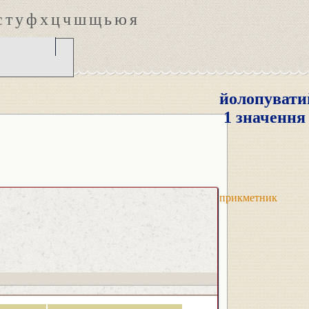
с
т
у
ф
х
ц
ч
ш
щ
ь
ю
я
йолопувати
1 значення
прикметник