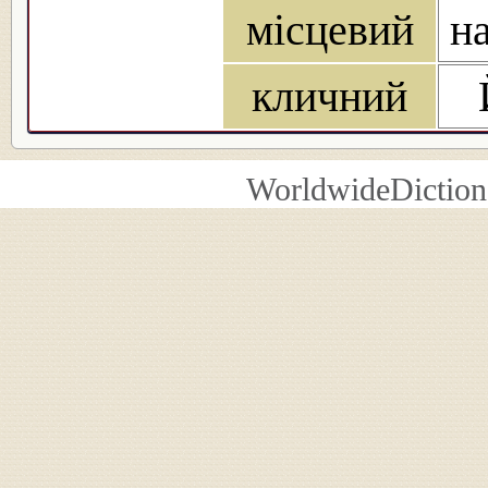
місцевий
на
кличний
WorldwideDiction