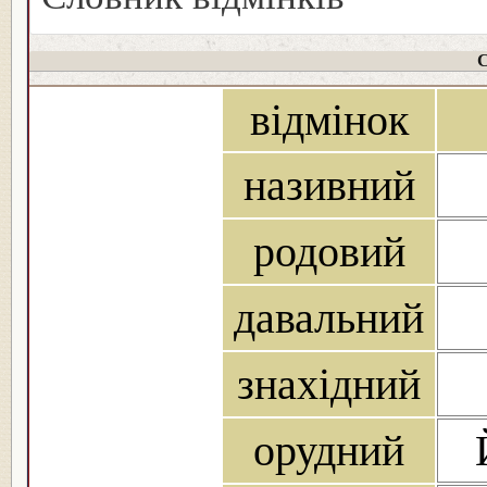
С
відмінок
називний
родовий
давальний
знахідний
орудний