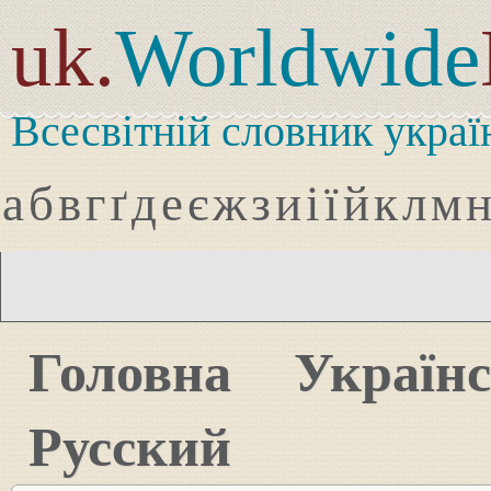
uk.
Worldwide
Всесвітній словник украї
а
б
в
г
ґ
д
е
є
ж
з
и
і
ї
й
к
л
м
Головна
Україн
Русский