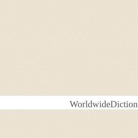
WorldwideDiction