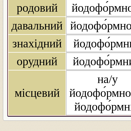
родовий
йодофо́рмн
давальний
йодофо́рмн
знахідний
йодофо́рмн
орудний
йодофо́рмн
на/у
місцевий
йодофо́рмно
йодофо́рмн