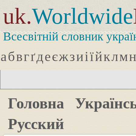
uk.
Worldwide
Всесвітній словник украї
а
б
в
г
ґ
д
е
є
ж
з
и
і
ї
й
к
л
м
Головна
Українс
Русский