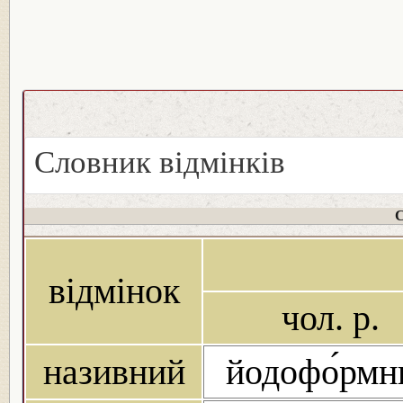
Словник відмінків
С
відмінок
чол. р.
називний
йодофо́рмн