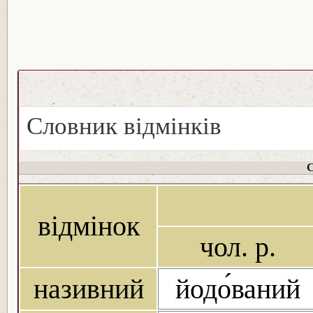
Словник відмінків
С
відмінок
чол. р.
називний
йодо́ваний