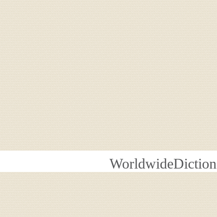
WorldwideDiction