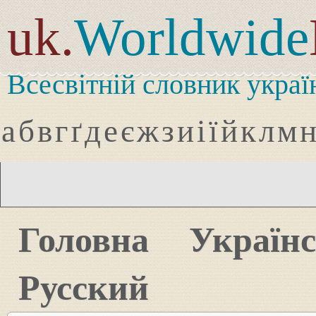
uk.
Worldwide
Всесвітній словник украї
а
б
в
г
ґ
д
е
є
ж
з
и
і
ї
й
к
л
м
Головна
Україн
Русский