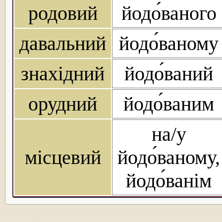
родовий
йодо́ваного
давальний
йодо́ваному
знахідний
йодо́ваний
орудний
йодо́ваним
на/у
місцевий
йодо́ваному,
йодо́ванім