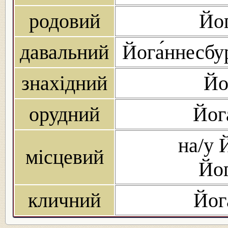
родовий
Йог
давальний
Йога́ннесбу
знахідний
Йо
орудний
Йог
на/у 
місцевий
Йог
кличний
Йог