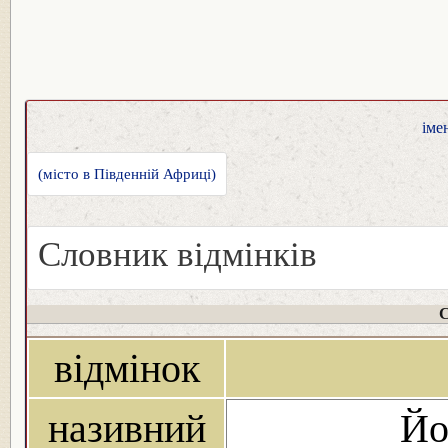
іме
(місто в Південній Африці)
Словник відмінків
С
відмінок
називний
Йо