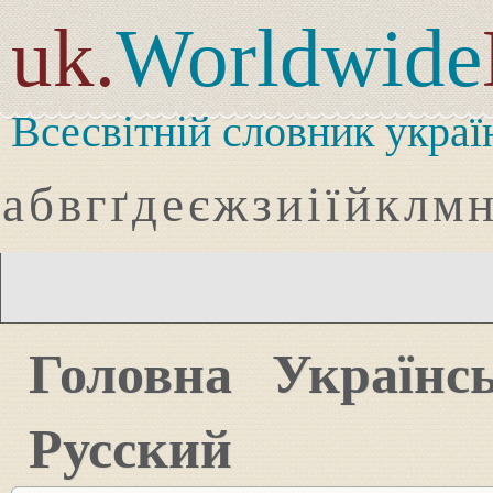
uk.
Worldwide
Всесвітній словник украї
а
б
в
г
ґ
д
е
є
ж
з
и
і
ї
й
к
л
м
Головна
Українс
Русский