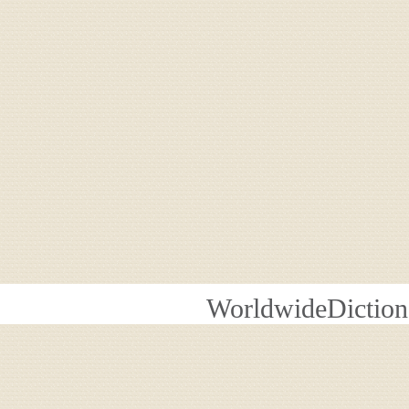
WorldwideDiction