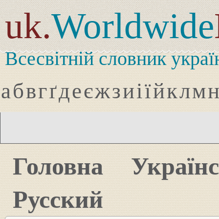
uk.
Worldwide
Всесвітній словник украї
а
б
в
г
ґ
д
е
є
ж
з
и
і
ї
й
к
л
м
Головна
Україн
Русский