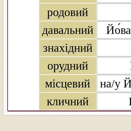
родовий
давальний
Йо́в
знахідний
орудний
місцевий
на/у Й
кличний