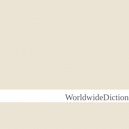
WorldwideDiction