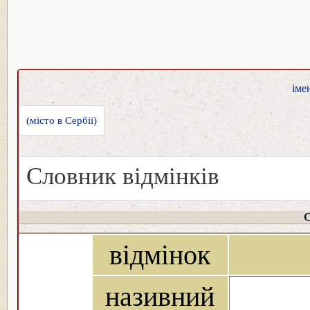
іме
(місто в Сербії)
Словник відмінків
С
відмінок
називний