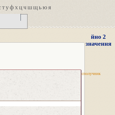
с
т
у
ф
х
ц
ч
ш
щ
ь
ю
я
йно 2
значення
сполучник