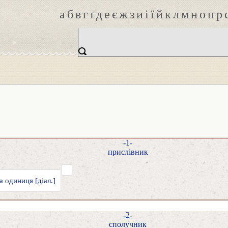
а
б
в
г
ґ
д
е
є
ж
з
и
і
ї
й
к
л
м
н
о
п
р
-1-
прислівник
а одиниця [діал.]
-2-
сполучник