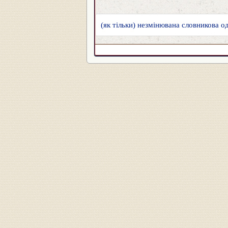
(як тільки) незмінювана словникова од