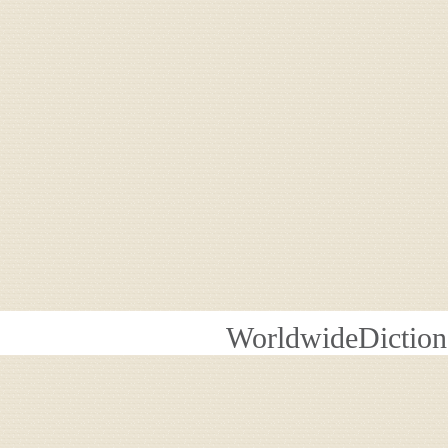
WorldwideDiction