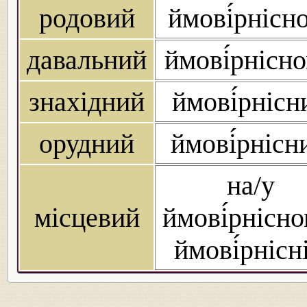
родовий
ймові́рнісн
давальний
ймові́рнісн
знахідний
ймові́рнісн
орудний
ймові́рнісн
на/у
місцевий
ймові́рнісно
ймові́рнісн