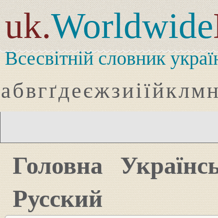
uk.
Worldwide
Всесвітній словник украї
а
б
в
г
ґ
д
е
є
ж
з
и
і
ї
й
к
л
м
Головна
Українс
Русский