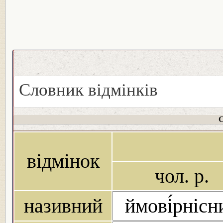
Словник відмінків
С
відмінок
чол. р.
називний
ймові́рнісн