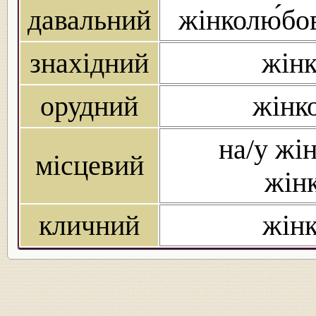
давальний
жінколю́бов
знахідний
жінк
орудний
жінк
на/у жін
місцевий
жінк
кличний
жінк