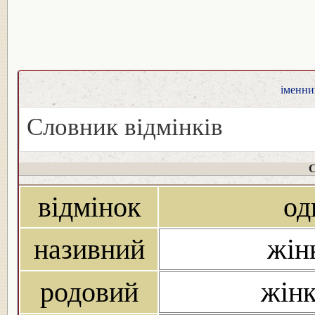
іменник
Словник відмінків
С
відмінок
од
називний
жін
родовий
жінк