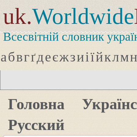
uk.
Worldwide
Всесвітній словник украї
а
б
в
г
ґ
д
е
є
ж
з
и
і
ї
й
к
л
м
Головна
Україн
Русский