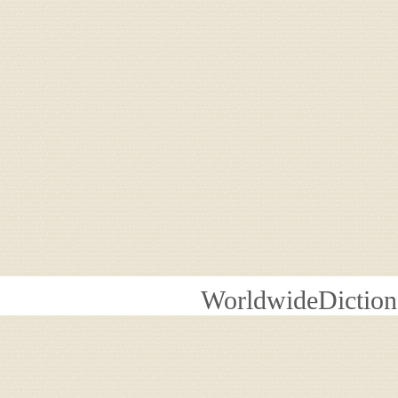
WorldwideDiction