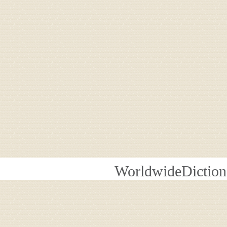
WorldwideDiction