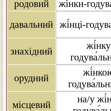
родовий
жі́нки-годув
давальний
жі́нці-годув
жі́нку
знахідний
годува́л
жі́нко
орудний
годува́ль
на/у жі́
місцевий
годува́ль