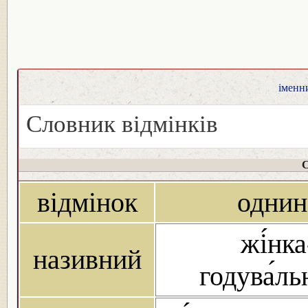
іменни
Словник відмінків
С
відмінок
однин
жі́нка
називний
годува́л