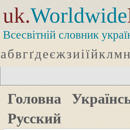
uk.
Worldwide
Всесвітній словник украї
а
б
в
г
ґ
д
е
є
ж
з
и
і
ї
й
к
л
м
Головна
Українс
Русский