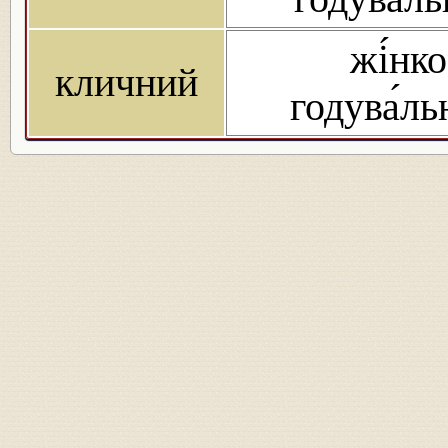
жі́нко
кличний
годува́л