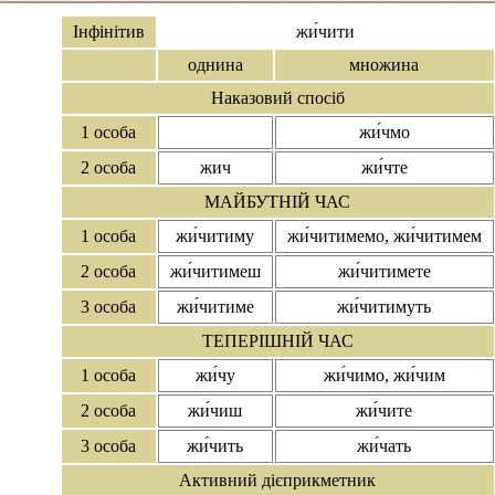
Інфінітив
жи́чити
однина
множина
Наказовий спосіб
1 особа
жи́чмо
2 особа
жич
жи́чте
МАЙБУТНІЙ ЧАС
1 особа
жи́читиму
жи́читимемо, жи́читимем
2 особа
жи́читимеш
жи́читимете
3 особа
жи́читиме
жи́читимуть
ТЕПЕРІШНІЙ ЧАС
1 особа
жи́чу
жи́чимо, жи́чим
2 особа
жи́чиш
жи́чите
3 особа
жи́чить
жи́чать
Активний дієприкметник