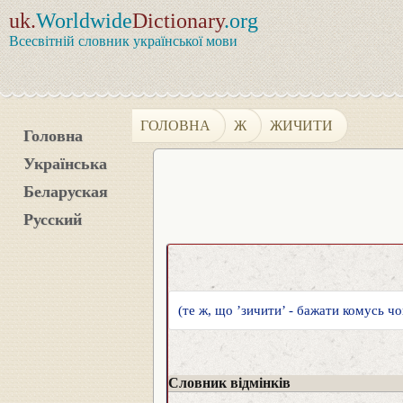
uk.
Worldwide
Dictionary
.org
Всесвітній словник української мови
ГОЛОВНА
Ж
ЖИЧИТИ
Головна
Українська
Беларуская
Русский
(те ж, що ’зичити’ - бажати комусь чог
Словник відмінків