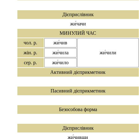
Дієприслівник
жи́чачи
МИНУЛИЙ ЧАС
чол. р.
жи́чив
жін. р.
жи́чила
жи́чили
сер. р.
жи́чило
Активний дієприкметник
Пасивний дієприкметник
Безособова форма
Дієприслівник
жи́чивши