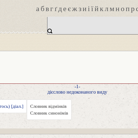
а
б
в
г
ґ
д
е
є
ж
з
и
і
ї
й
к
л
м
н
о
п
р
-1-
дієслово недоконаного виду
ось) [діал.]
Словник відмінків
Словник синонімів