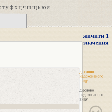
с
т
у
ф
х
ц
ч
ш
щ
ь
ю
я
жичити 1
значення
дієслово
недоконаного
виду
дієслово
недоконаного
виду