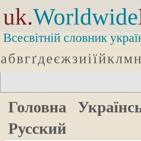
uk.
Worldwide
Всесвітній словник украї
а
б
в
г
ґ
д
е
є
ж
з
и
і
ї
й
к
л
м
Головна
Українс
Русский