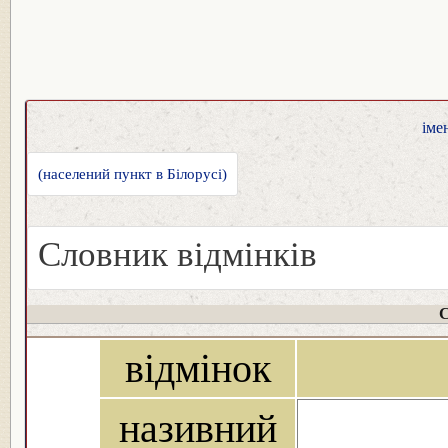
іме
(населений пункт в Білорусі)
Словник відмінків
С
відмінок
називний