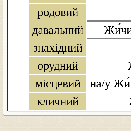
родовий
давальний
Жи́чи
знахідний
орудний
місцевий
на/у Жи́
кличний