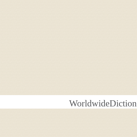
WorldwideDiction