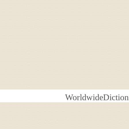
WorldwideDiction