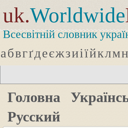
uk.
Worldwide
Всесвітній словник украї
а
б
в
г
ґ
д
е
є
ж
з
и
і
ї
й
к
л
м
Головна
Українс
Русский