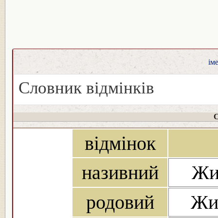
ім
Словник відмінків
С
відмінок
називний
Жи
родовий
Жи