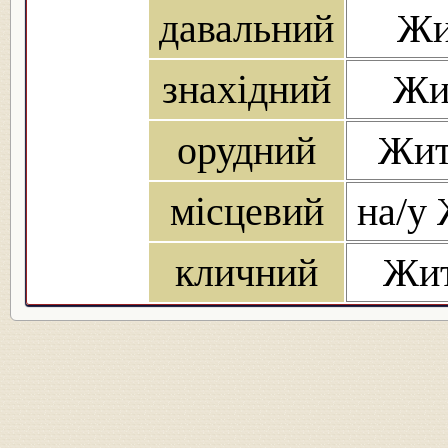
давальний
Жи
знахідний
Жи
орудний
Жит
місцевий
на/у
кличний
Жит