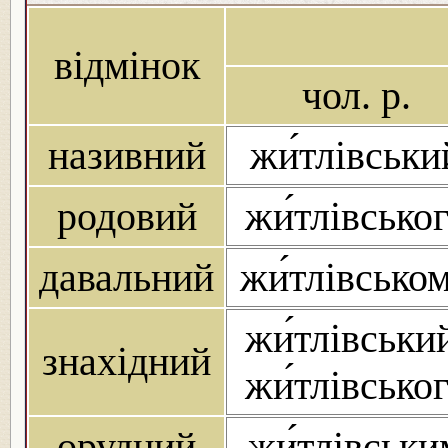
відмінок
чол. р.
називний
жи́тлівськи
родовий
жи́тлівсько
давальний
жи́тлівсько
жи́тлівськи
знахідний
жи́тлівсько
орудний
жи́тлівськи