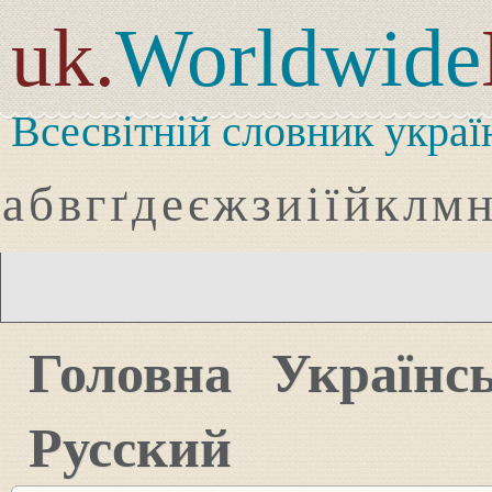
uk.
Worldwide
Всесвітній словник украї
а
б
в
г
ґ
д
е
є
ж
з
и
і
ї
й
к
л
м
Головна
Українс
Русский