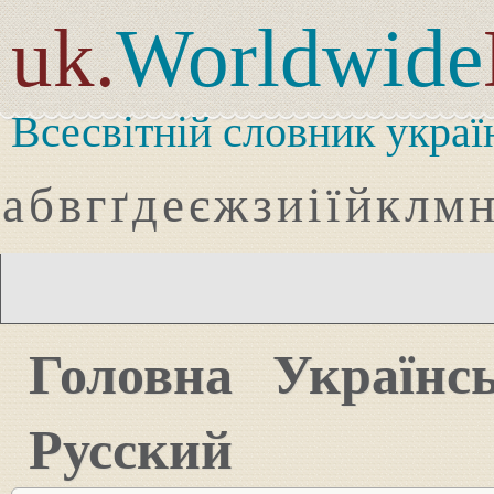
uk.
Worldwide
Всесвітній словник украї
а
б
в
г
ґ
д
е
є
ж
з
и
і
ї
й
к
л
м
Головна
Українс
Русский