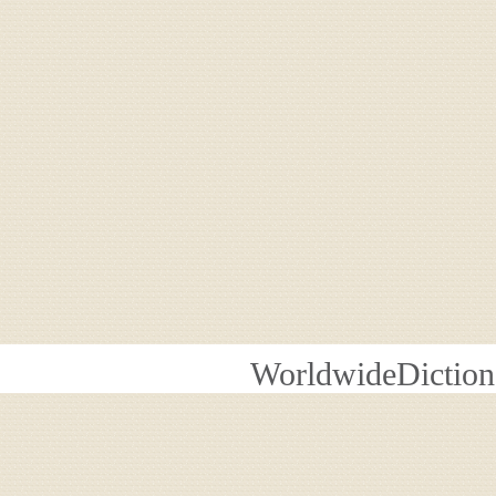
WorldwideDiction