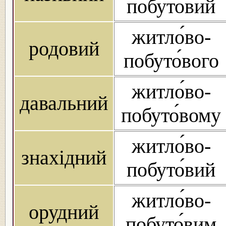
побуто́вий
житло́во-
родовий
побуто́вого
житло́во-
давальний
побуто́вому
житло́во-
знахідний
побуто́вий
житло́во-
орудний
побуто́вим