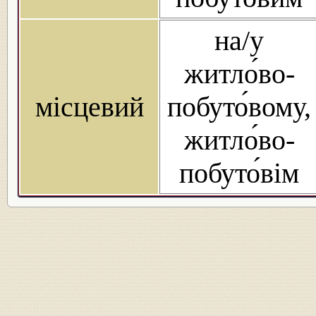
на/у
житло́во-
місцевий
побуто́вому,
житло́во-
побуто́вім