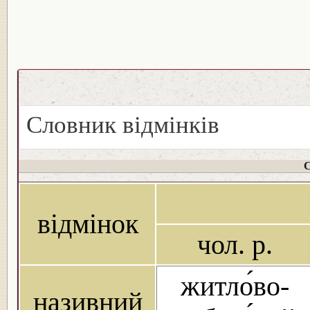
Словник відмінків
С
відмінок
чол. р.
житло́во-
називний