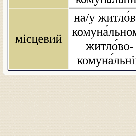
на/у житло́в
комуна́льно
місцевий
житло́во-
комуна́льн