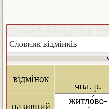
Словник відмінків
С
відмінок
чол. р.
житло́во-
називний