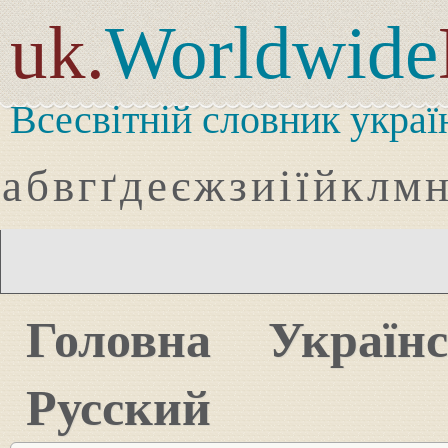
uk.
Worldwide
Всесвітній словник украї
а
б
в
г
ґ
д
е
є
ж
з
и
і
ї
й
к
л
м
Головна
Україн
Русский