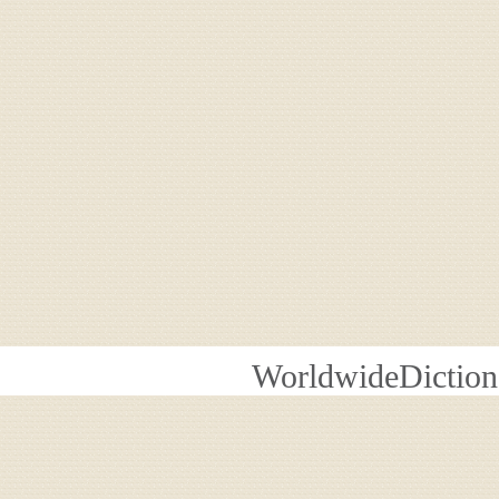
WorldwideDiction