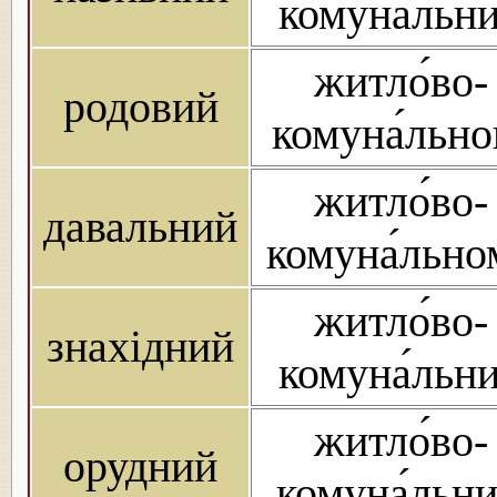
комуна́льн
житло́во-
родовий
комуна́льно
житло́во-
давальний
комуна́льно
житло́во-
знахідний
комуна́льн
житло́во-
орудний
комуна́льн