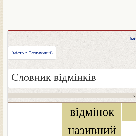
ім
(місто в Словаччині)
Словник відмінків
С
відмінок
називний