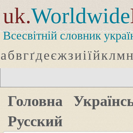
uk.
Worldwide
Всесвітній словник украї
а
б
в
г
ґ
д
е
є
ж
з
и
і
ї
й
к
л
м
Головна
Українс
Русский