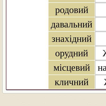
родовий
давальний
знахідний
орудний
місцевий
на
кличний