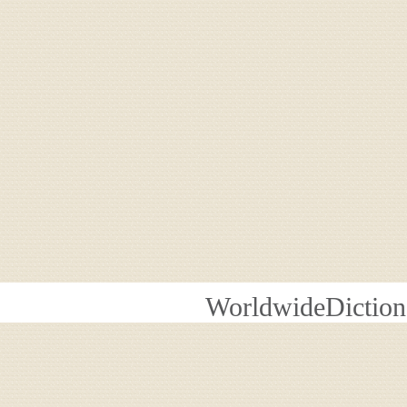
WorldwideDiction