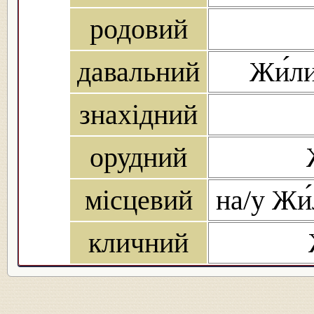
родовий
давальний
Жи́ли
знахідний
орудний
місцевий
на/у Жи́
кличний