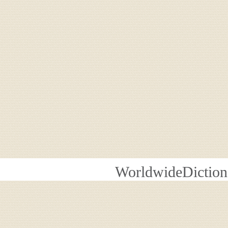
WorldwideDiction