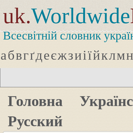
uk.
Worldwide
Всесвітній словник украї
а
б
в
г
ґ
д
е
є
ж
з
и
і
ї
й
к
л
м
Головна
Україн
Русский