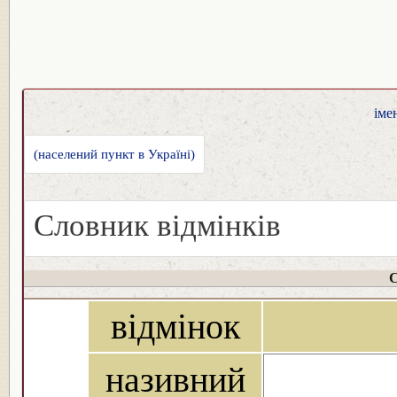
іме
(населений пункт в Україні)
Словник відмінків
С
відмінок
називний