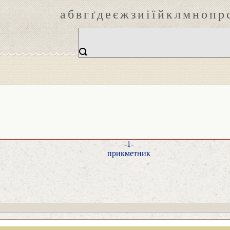
а
б
в
г
ґ
д
е
є
ж
з
и
і
ї
й
к
л
м
н
о
п
р
-1-
прикметник