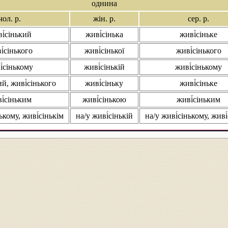
однина
чол. р.
жін. р.
сер. р.
і́сінький
живі́сінька
живі́сіньке
і́сінького
живі́сінької
живі́сінького
і́сінькому
живі́сінькій
живі́сінькому
ий, живі́сінького
живі́сіньку
живі́сіньке
і́сіньким
живі́сінькою
живі́сіньким
ькому, живі́сінькім
на/у живі́сінькій
на/у живі́сінькому, живі