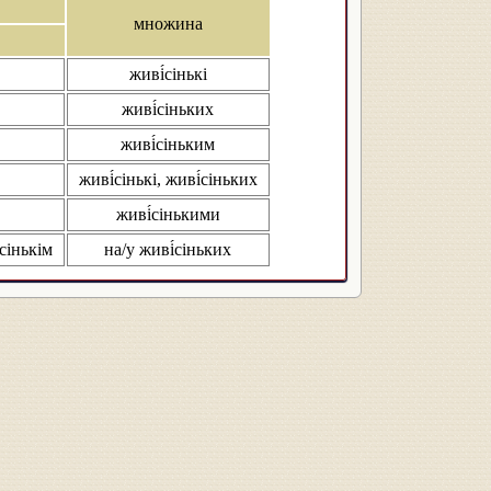
множина
живі́сінькі
живі́сіньких
живі́сіньким
живі́сінькі, живі́сіньких
живі́сінькими
́сінькім
на/у живі́сіньких