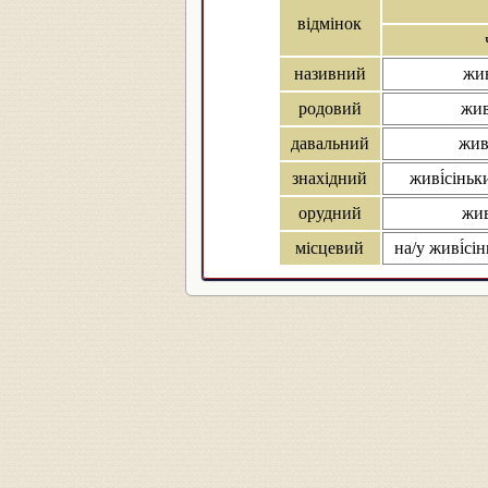
відмінок
називний
жив
родовий
жив
давальний
жив
знахідний
живі́сіньк
орудний
жив
місцевий
на/у живі́сін