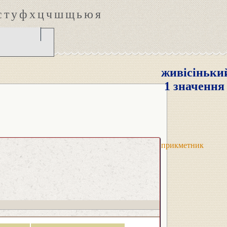
с
т
у
ф
х
ц
ч
ш
щ
ь
ю
я
живісіньки
1 значення
прикметник