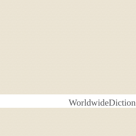
WorldwideDiction