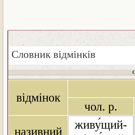
Словник відмінків
С
відмінок
чол. р.
живу́щий-
називний