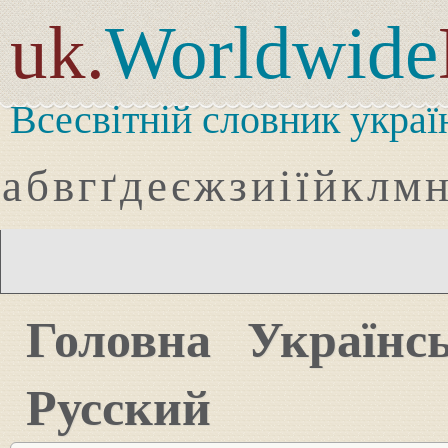
uk.
Worldwide
Всесвітній словник украї
а
б
в
г
ґ
д
е
є
ж
з
и
і
ї
й
к
л
м
Головна
Українс
Русский