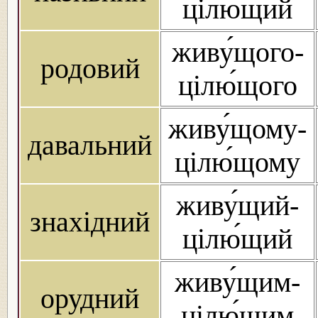
цілю́щий
живу́щого-
родовий
цілю́щого
живу́щому-
давальний
цілю́щому
живу́щий-
знахідний
цілю́щий
живу́щим-
орудний
цілю́щим