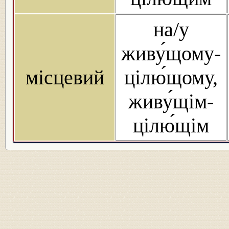
на/у
живу́щому-
місцевий
цілю́щому,
живу́щім-
цілю́щім