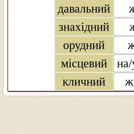
давальний
знахідний
орудний
ж
місцевий
на/
кличний
ж