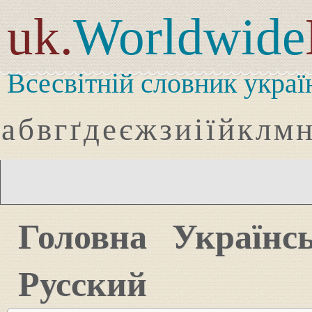
uk.
Worldwide
Всесвітній словник украї
а
б
в
г
ґ
д
е
є
ж
з
и
і
ї
й
к
л
м
Головна
Українс
Русский