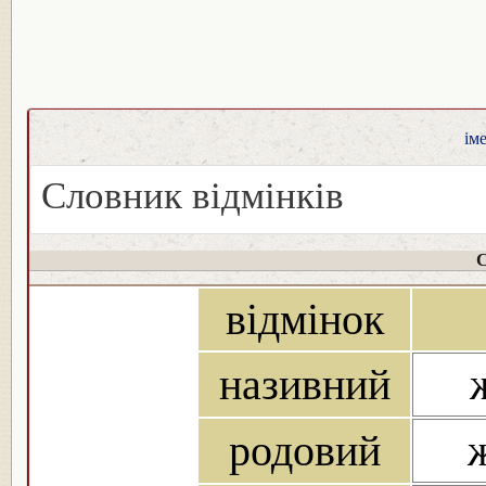
ім
Словник відмінків
С
відмінок
називний
родовий