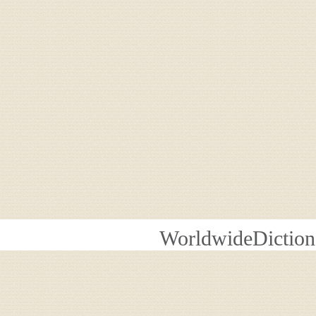
WorldwideDiction