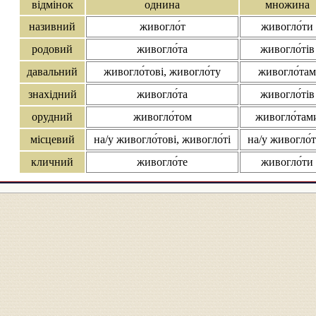
відмінок
однина
множина
називний
живогло́т
живогло́ти
родовий
живогло́та
живогло́тів
давальний
живогло́тові, живогло́ту
живогло́там
знахідний
живогло́та
живогло́тів
орудний
живогло́том
живогло́там
місцевий
на/у живогло́тові, живогло́ті
на/у живогло́
кличний
живогло́те
живогло́ти