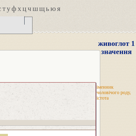
с
т
у
ф
х
ц
ч
ш
щ
ь
ю
я
живоглот 1
значення
іменник
чоловічого роду,
істота