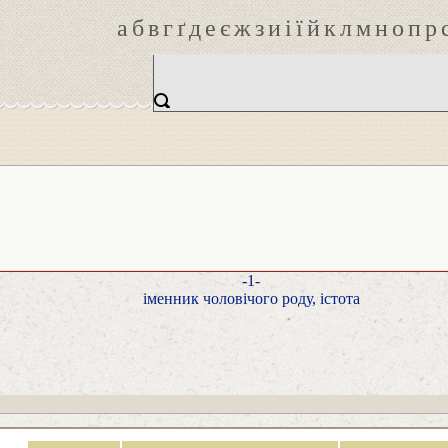
а
б
в
г
ґ
д
е
є
ж
з
и
і
ї
й
к
л
м
н
о
п
р
-1-
іменник чоловічого роду, істота