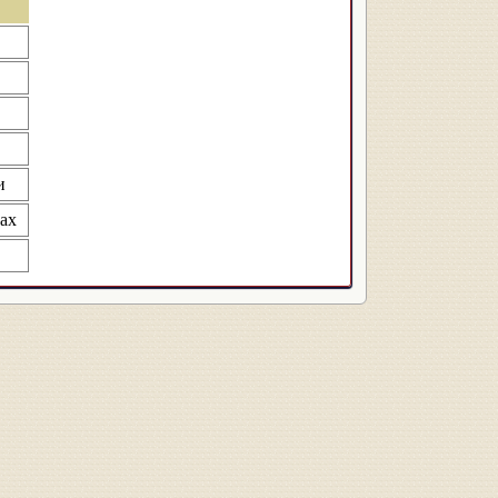
и
тах