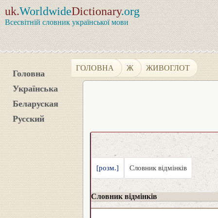
uk.
Worldwide
Dictionary
.org
Всесвітній словник української мови
ГОЛОВНА
Ж
ЖИВОГЛОТ
Головна
Українська
Беларуская
Русский
[розм.]
Словник відмінків
Словник відмінків