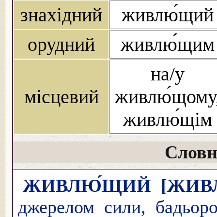
знахідний
живлю́щий
орудний
живлю́щим
на/у
місцевий
живлю́щому
живлю́щім
Словн
ЖИВЛЮ́ЩИЙ
[ЖИВ
джерелом сили, бадьоро