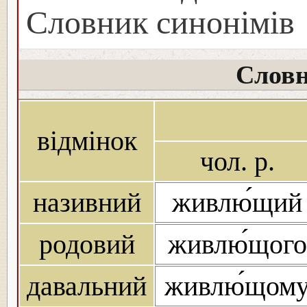
Словник синонімів
Словн
відмінок
чол. р.
називний
живлю́щий
родовий
живлю́щого
давальний
живлю́щом