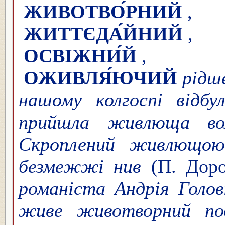
ЖИВОТВО́РНИЙ
ЖИТТЄДА́ЙНИЙ
ОСВІЖНИ́Й
,
ОЖИВЛЯ́ЮЧИЙ
рідш
нашому колгоспі відбул
прийшла живлюща во
Скроплений живлющою
безмежжі нив
(П. Дор
романіста Андрія Голо
живе животворний под