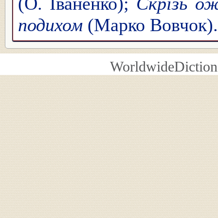
(О. Іваненко);
Скрізь ож
подихом
(Марко Вовчок).
WorldwideDiction