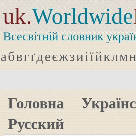
uk.
Worldwide
Всесвітній словник украї
а
б
в
г
ґ
д
е
є
ж
з
и
і
ї
й
к
л
м
Головна
Україн
Русский