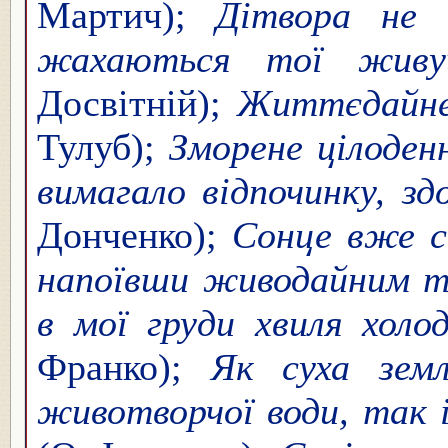
Мартич);
Дітвора не б
жахаються тої живущ
Досвітній);
Життєдайне 
Тулуб);
Зморене цілоден
вимагало відпочинку, з
Донченко);
Сонце вже с
напоївши живодайним т
в мої груди хвиля холо
Франко);
Як суха земл
животворчої води, так 