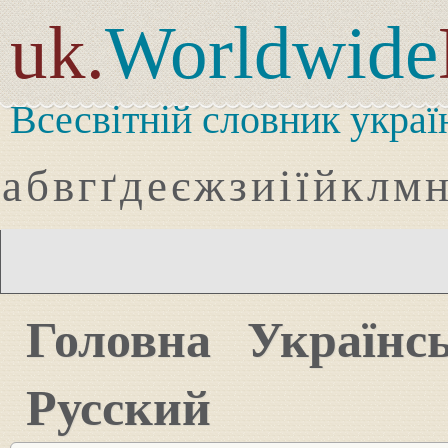
uk.
Worldwide
Всесвітній словник украї
а
б
в
г
ґ
д
е
є
ж
з
и
і
ї
й
к
л
м
Головна
Українс
Русский