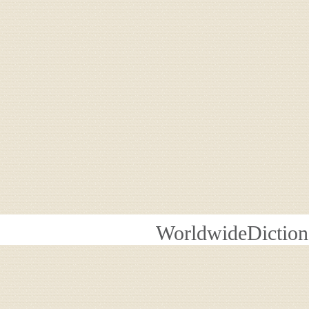
WorldwideDiction