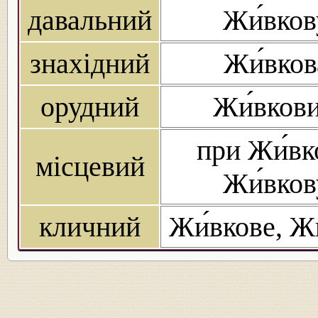
давальний
Жи́вков
знахідний
Жи́вков
орудний
Жи́вков
при Жи́вк
місцевий
Жи́вков
кличний
Жи́вкове, Ж