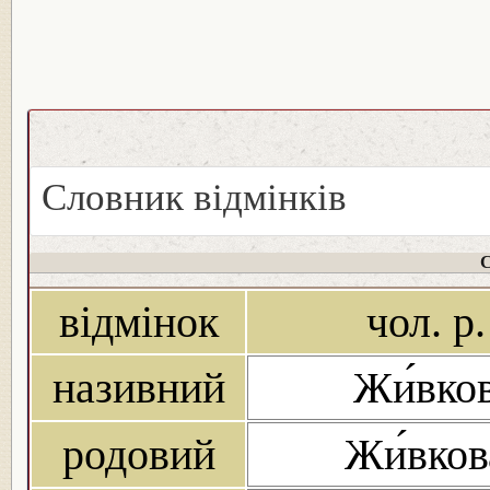
Словник відмінків
С
відмінок
чол. р.
називний
Жи́вко
родовий
Жи́вков