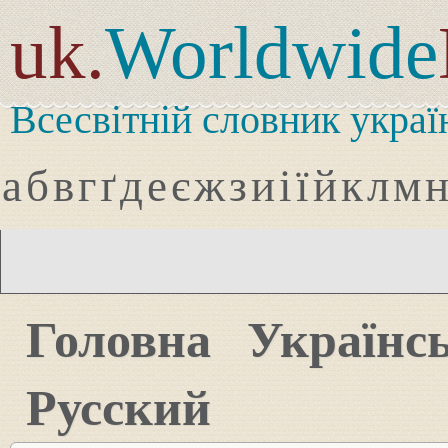
uk.
Worldwide
Всесвітній словник украї
а
б
в
г
ґ
д
е
є
ж
з
и
і
ї
й
к
л
м
Головна
Українс
Русский