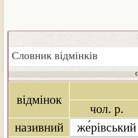
Словник відмінків
С
відмінок
чол. р.
називний
же́рівський