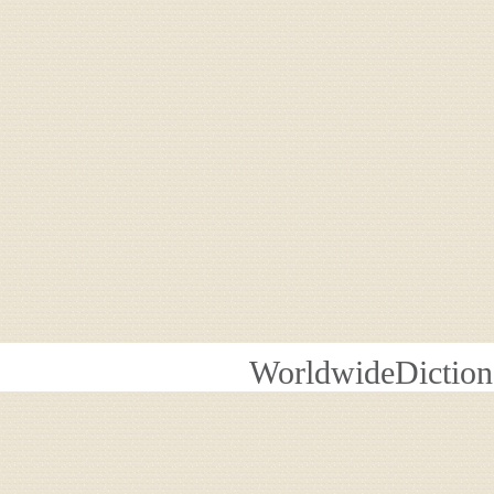
WorldwideDiction