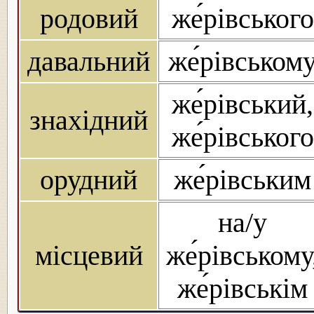
родовий
же́рівського
давальний
же́рівськом
же́рівський,
знахідний
же́рівського
орудний
же́рівським
на/у
місцевий
же́рівському
же́рівськім