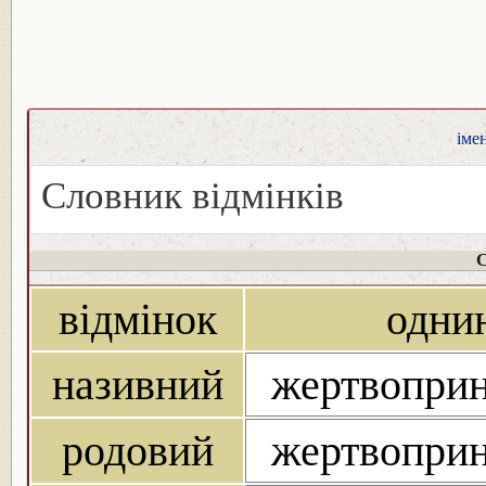
іме
Словник відмінків
С
відмінок
одни
називний
жертвоприн
родовий
жертвоприн