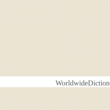
WorldwideDiction