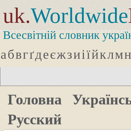
uk.
Worldwide
Всесвітній словник украї
а
б
в
г
ґ
д
е
є
ж
з
и
і
ї
й
к
л
м
Головна
Українс
Русский