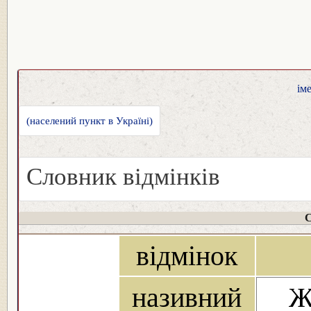
ім
(населений пункт в Україні)
Словник відмінків
С
відмінок
називний
Ж