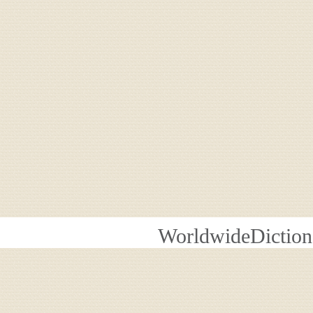
WorldwideDiction