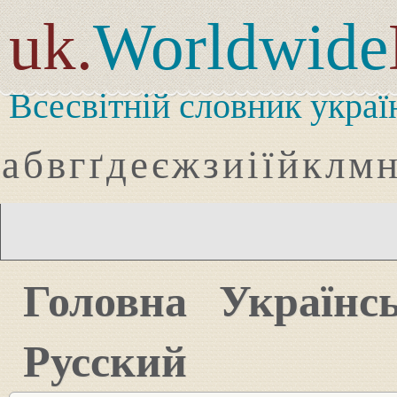
uk.
Worldwide
Всесвітній словник украї
а
б
в
г
ґ
д
е
є
ж
з
и
і
ї
й
к
л
м
Головна
Українс
Русский