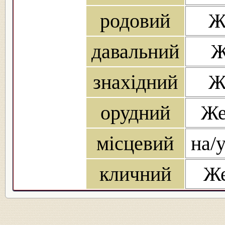
родовий
Ж
давальний
Ж
знахідний
Ж
орудний
Же
місцевий
на/
кличний
Же