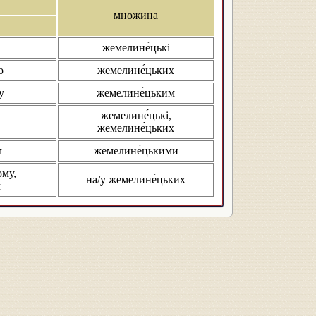
множина
жемелине́цькі
о
жемелине́цьких
у
жемелине́цьким
жемелине́цькі,
жемелине́цьких
м
жемелине́цькими
ому,
на/у жемелине́цьких
м