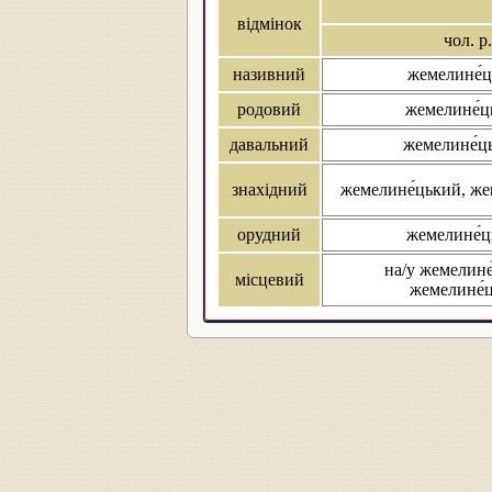
відмінок
чол. р.
називний
жемелине́
родовий
жемелине́ц
давальний
жемелине́ц
знахідний
жемелине́цький, же
орудний
жемелине́
на/у жемелине
місцевий
жемелине́