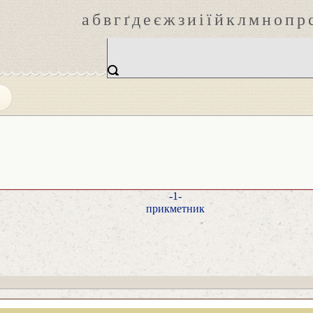
а
б
в
г
ґ
д
е
є
ж
з
и
і
ї
й
к
л
м
н
о
п
р
Й
-1-
прикметник