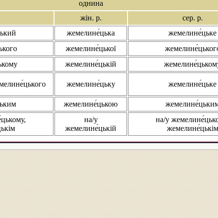
однина
жін. р.
сер. р.
цький
жемелине́цька
жемелине́цьке
ького
жемелине́цької
жемелине́цьког
ькому
жемелине́цькій
жемелине́цьком
мелине́цького
жемелине́цьку
жемелине́цьке
цьким
жемелине́цькою
жемелине́цьки
́цькому,
на/у
на/у жемелине́цьк
цькім
жемелине́цькій
жемелине́цькі