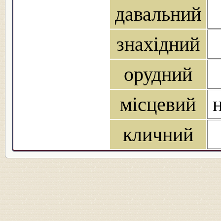
давальний
знахідний
орудний
місцевий
н
кличний