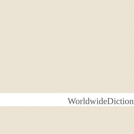
WorldwideDiction