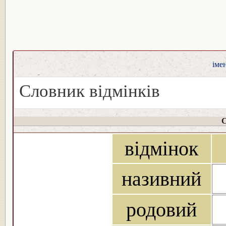
іме
Словник відмінків
С
відмінок
називний
родовий