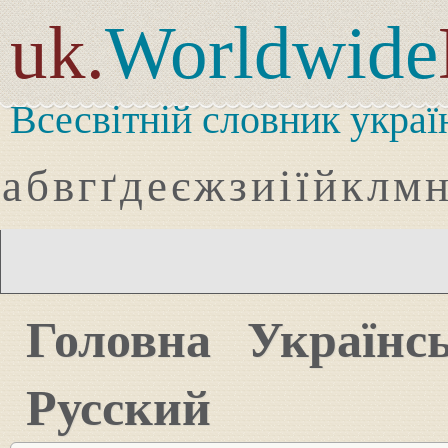
uk.
Worldwide
Всесвітній словник украї
а
б
в
г
ґ
д
е
є
ж
з
и
і
ї
й
к
л
м
Головна
Українс
Русский