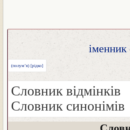
іменник 
(полум’я) [рідко]
Словник відмінків
Словник синонімів
Словн