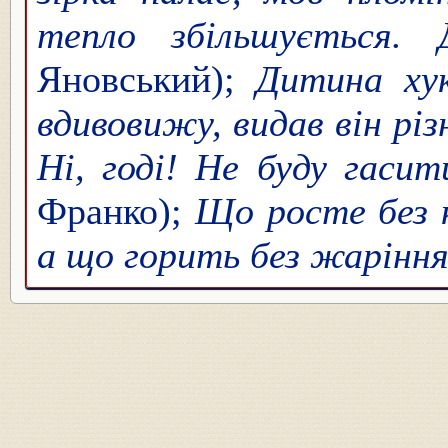
тепло збільшується. 
Яновський);
Дитина ху
вдивовижу, видав він рі
Ні, годі! Не буду гасит
Франко);
Що росте без ко
а що горить без жарінн