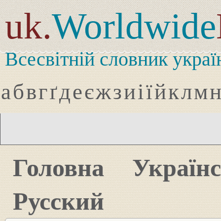
uk.
Worldwide
Всесвітній словник украї
а
б
в
г
ґ
д
е
є
ж
з
и
і
ї
й
к
л
м
Головна
Україн
Русский