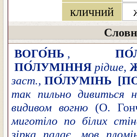
кличний
Словн
ВОГО́НЬ
,
ПО
ПО́ЛУМІННЯ
рідше,
заст.,
ПО́ЛУМІНЬ
[П
так пильно дивиться н
видивом вогню
(О. Гонч
миготіло по білих стін
зірка палає, мов пломі