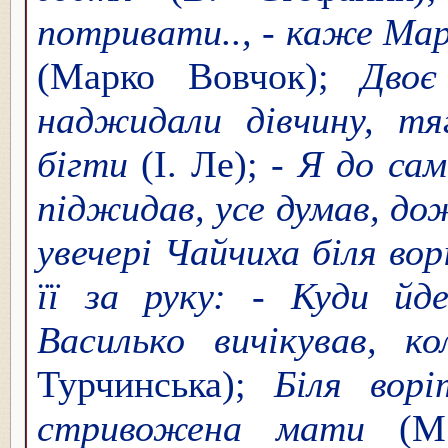
потривати.., - каже Мар
(Марко Вовчок);
Двоє
наджидали дівчину, тя
бігти
(І. Ле); -
Я до сам
піджидав, усе думав, д
увечері Чайчиха біля вор
її за руку: - Куди й
Василько вичікував, к
Турчинська);
Біля вор
стривожена мати
(М