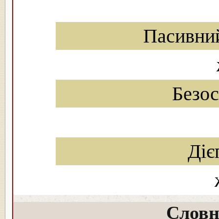
Пасивни
Безо
Діє
Словн