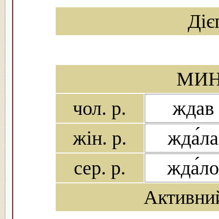
Діє
МИН
чол. р.
ждав
жін. р.
жда́ла
сер. р.
жда́ло
Активни