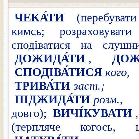
ЧЕКА́ТИ
(перебувати
кимсь; розраховуват
сподіватися на слуш
ДОЖИДА́ТИ
,
ДОЖ
СПОДІВА́ТИСЯ
ког
ТРИВА́ТИ
зас
ПІДЖИДА́ТИ
розм.,
довго);
ВИЧІ́КУВАТИ
(терпляче когось, 