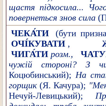
щастя підкосила... Чо
повернеться знов сила
(П
ЧЕКА́ТИ
(бути призна
ОЧІ́КУВАТИ
,
ЧИГА́ТИ
розм.,
ЧАТУ
чужій стороні? З 
Коцюбинський);
На стан
горщик
(Я. Качура);
"Мен
Нечуй-Левицький);
П
дожидає: треба жити