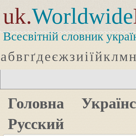
uk.
Worldwide
Всесвітній словник украї
а
б
в
г
ґ
д
е
є
ж
з
и
і
ї
й
к
л
м
Головна
Україн
Русский