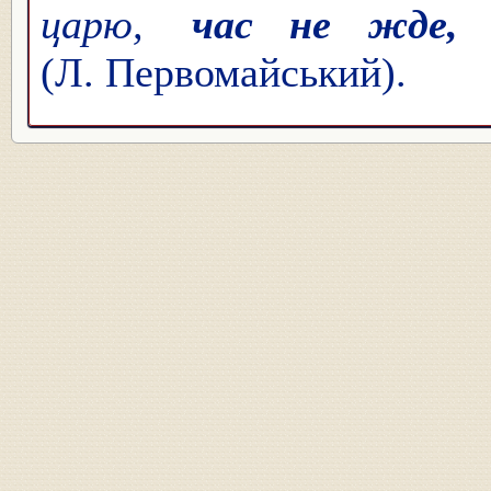
царю,
час не жде,
(Л. Первомайський).