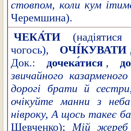
стовпом, коли кум ітим
Черемшина).
ЧЕКА́ТИ
(надіятися 
чогось),
ОЧІ́КУВАТИ
Док.:
дочека́тися
,
до
звичайного казарменог
дорогі брати й сестри
очікуйте манни з не
нівроку, А щось такеє б
Шевченко);
Мій жереб