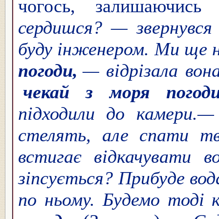
чогось, залишаючись
сердишся? — звернувся
буду інженером. Ми ще
погоди,
— відрізала во
чекай з моря погоди
підходили до камери.—
стелять, але спати т
встигає відкачувати в
зіпсується? Прибуде во
по ньому. Будемо тоді 