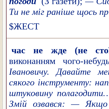
погоди
(З газети);
— Си
Ти не міг раніше щось 
$ЖЕСТ
час не жде (не стої
виконанням чого-небу
Івановичу. Давайте ме
сякого інструменту: нап
штуковину полагодит
Змій озвався: — Якщо 