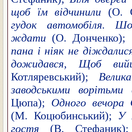
щоб їм відчинили
(О. 
гудок автомобіля. Шо
ждати
(О. Донченко);
пана і ніяк не діждали
дожидався, Щоб ви
Котляревський);
Велика
заводськими ворітьми
Цюпа);
Одного вечора 
(М. Коцюбинський);
У 
гостя
(В. Стефаник