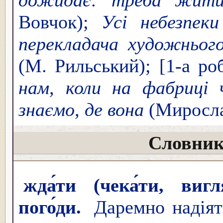
Вовчок);
Усі небезпек
перекладача художньог
(М. Рильський); [1-а ро
нам, коли на фабриці
знаємо, де вона
(Миросла
Словник
жда́ти (чека́ти, вигл
пого́ди.
Даремно надіят