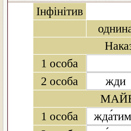
Інфінітив
однин
Нака
1 особа
2 особа
жди
МАЙБ
1 особа
жда́ти