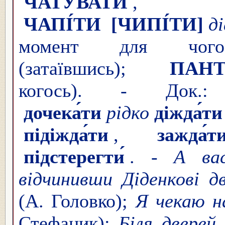
ЧАТУВА́ТИ
ЧАПІ́ТИ
[ЧИПІ́ТИ]
д
момент для чог
(затаївшись);
ПАНТ
когось). - Док
дочека́ти
рідко
діжда́ти
підіжда́ти
,
зажда́т
підстерегти́
. -
А вас
відчинивши Діденкові д
(А. Головко);
Я чекаю н
Стефаник);
Біля дверей