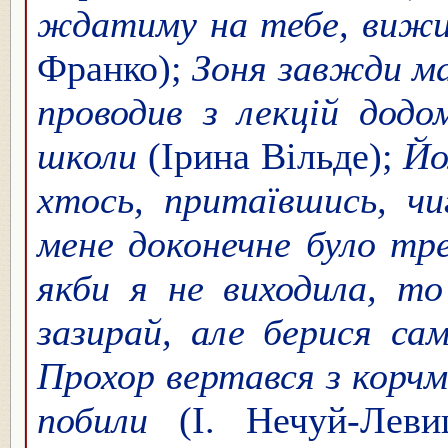
ждатиму на тебе, вижи
Франко);
Зоня завжди мал
проводив з лекцій додо
школи
(Ірина Вільде);
Йо
хтось, притаївшись, ч
мене доконечне було тре
якби я не виходила, т
зазирай, але берися с
Прохор вертався з корчми
побили
(І. Нечуй-Лев