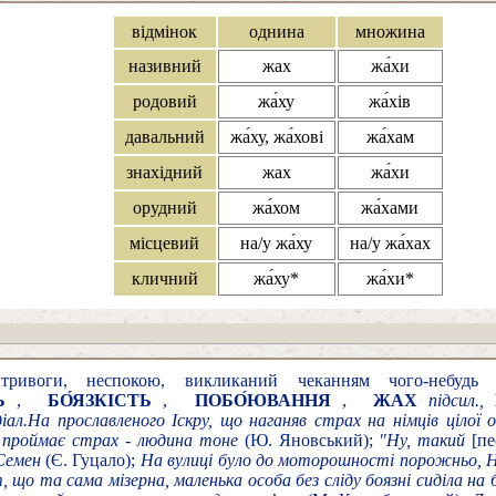
відмінок
однина
множина
називний
жах
жа́хи
родовий
жа́ху
жа́хів
давальний
жа́ху, жа́хові
жа́хам
знахідний
жах
жа́хи
орудний
жа́хом
жа́хами
місцевий
на/у жа́ху
на/у жа́хах
кличний
жа́ху*
жа́хи*
ривоги, неспокою, викликаний чеканням чого-небудь 
Ь
,
БО́ЯЗКІСТЬ
,
ПОБО́ЮВАННЯ
,
ЖАХ
підсил.,
діал.
На прославленого Іскру, що наганяв страх на німців цілої о
проймає страх - людина тоне
(Ю. Яновський);
"Ну, такий
[пе
Семен
(Є. Гуцало);
На вулиці було до моторошності порожньо, Н
 що та сама мізерна, маленька особа без сліду боязні сиділа на б