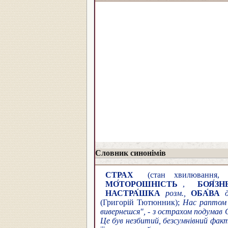
Словник синонімів
СТРАХ
(стан хвилювання, т
МО́ТОРОШНІСТЬ
,
БОЯ́ЗН
НАСТРА́ШКА
розм.,
ОБА́ВА
(Григорій Тютюнник);
Нас раптом 
вивернешся", - з острахом подумав 
Це був незбитий, безсумнівний факт,