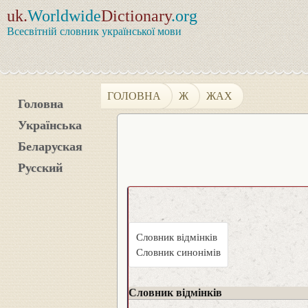
uk.
Worldwide
Dictionary
.org
Всесвітній словник української мови
ГОЛОВНА
Ж
ЖАХ
Головна
Українська
Беларуская
Русский
Словник відмінків
Словник синонімів
Словник відмінків