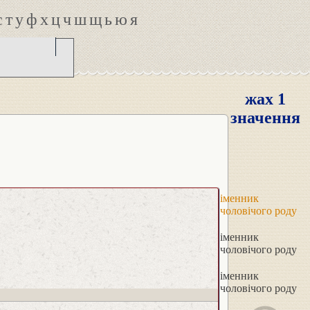
с
т
у
ф
х
ц
ч
ш
щ
ь
ю
я
жах 1
значення
іменник
чоловічого роду
іменник
чоловічого роду
іменник
чоловічого роду