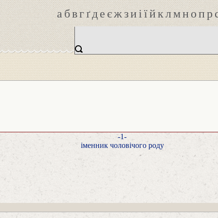
а
б
в
г
ґ
д
е
є
ж
з
и
і
ї
й
к
л
м
н
о
п
р
-1-
іменник чоловічого роду