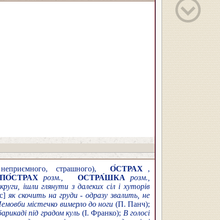
неприємного, страшного),
О́СТРАХ
,
ПО́СТРАХ
розм.,
ОСТРА́ШКА
розм.,
круги, ішли глянути з далеких сіл і хуторів
с]
як скочить на груди - одразу звалить, не
емовби містечко вимерло до ноги
(П. Панч);
арикаді під градом куль
(І. Франко);
В голосі